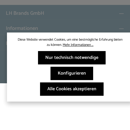
LH Brands GmbH
Informationen
Diese Website verwendet Cookies, um eine bestmögliche Erfahrung bieten
Bleiben Sie auf dem Laufenden
zu können.
Mehr Informationen ...
Nur technisch notwendige
* Alle Preise inkl. gesetzl. Mehrwertsteuer zzgl.
Versandkosten
und ggf.
Nachnahmegebühren, wenn nicht anders angegeben.
Konfigurieren
© 2026 LH Brands GmbH - with
by
Zenit Design
Alle Cookies akzeptieren